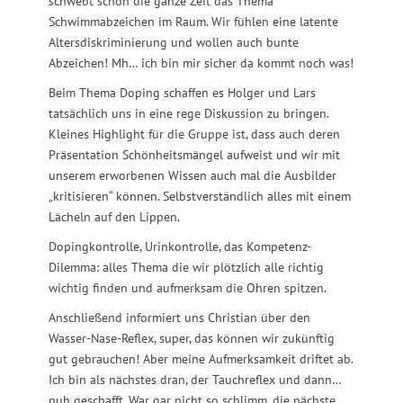
schwebt schon die ganze Zeit das Thema
Schwimmabzeichen im Raum. Wir fühlen eine latente
Altersdiskriminierung und wollen auch bunte
Abzeichen! Mh… ich bin mir sicher da kommt noch was!
Beim Thema Doping schaffen es Holger und Lars
tatsächlich uns in eine rege Diskussion zu bringen.
Kleines Highlight für die Gruppe ist, dass auch deren
Präsentation Schönheitsmängel aufweist und wir mit
unserem erworbenen Wissen auch mal die Ausbilder
„kritisieren“ können. Selbstverständlich alles mit einem
Lächeln auf den Lippen.
Dopingkontrolle, Urinkontrolle, das Kompetenz-
Dilemma: alles Thema die wir plötzlich alle richtig
wichtig finden und aufmerksam die Ohren spitzen.
Anschließend informiert uns Christian über den
Wasser-Nase-Reflex, super, das können wir zukünftig
gut gebrauchen! Aber meine Aufmerksamkeit driftet ab.
Ich bin als nächstes dran, der Tauchreflex und dann…
puh geschafft. War gar nicht so schlimm, die nächste