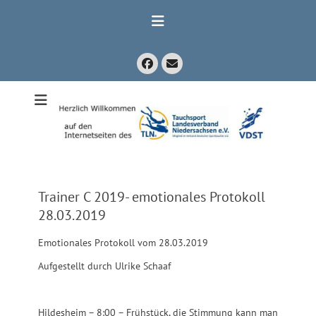
Zum
Inhalt
springen
Facebook
E-
Mail
Mitglied im Verband Deutscher Sporttaucher e.V. VDST)
Tauchsport
Landesverband
Niedersachsen
e.V.
Trainer C 2019- emotionales Protokoll
28.03.2019
Emotionales Protokoll vom 28.03.2019
Aufgestellt durch Ulrike Schaaf
Hildesheim – 8:00 – Frühstück, die Stimmung kann man