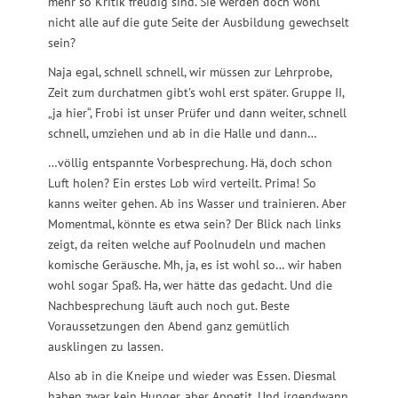
mehr so Kritik freudig sind. Sie werden doch wohl
nicht alle auf die gute Seite der Ausbildung gewechselt
sein?
Naja egal, schnell schnell, wir müssen zur Lehrprobe,
Zeit zum durchatmen gibt’s wohl erst später. Gruppe II,
„ja hier“, Frobi ist unser Prüfer und dann weiter, schnell
schnell, umziehen und ab in die Halle und dann…
…völlig entspannte Vorbesprechung. Hä, doch schon
Luft holen? Ein erstes Lob wird verteilt. Prima! So
kanns weiter gehen. Ab ins Wasser und trainieren. Aber
Momentmal, könnte es etwa sein? Der Blick nach links
zeigt, da reiten welche auf Poolnudeln und machen
komische Geräusche. Mh, ja, es ist wohl so… wir haben
wohl sogar Spaß. Ha, wer hätte das gedacht. Und die
Nachbesprechung läuft auch noch gut. Beste
Voraussetzungen den Abend ganz gemütlich
ausklingen zu lassen.
Also ab in die Kneipe und wieder was Essen. Diesmal
haben zwar kein Hunger, aber Appetit. Und irgendwann