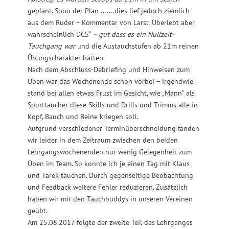
geplant. Sooo der Plan …….dies lief jedoch ziemlich
aus dem Ruder – Kommentar von Lars: „Überlebt aber
wahrscheinlich DCS“
– gut dass es ein Nullzeit-
Tauchgang war
und die Austauchstufen ab 21m reinen
Übungscharakter hatten.
Nach dem Abschluss-Debriefing und Hinweisen zum
Üben war das Wochenende schon vorbei – irgendwie
stand bei allen etwas Frust im Gesicht, wie „Mann“ als
Sporttaucher diese Skills und Drills und Trimms alle in
Kopf, Bauch und Beine kriegen soll.
Aufgrund verschiedener Terminüberschneidung fanden
wir leider in dem Zeitraum zwischen den beiden
Lehrgangswochenenden nur wenig Gelegenheit zum
Üben im Team. So konnte ich je einen Tag mit Klaus
und Tarek tauchen. Durch gegenseitige Beobachtung
und Feedback weitere Fehler reduzieren. Zusätzlich
haben wir mit den Tauchbuddys in unseren Vereinen
geübt.
Am 25.08.2017 folgte der zweite Teil des Lehrganges