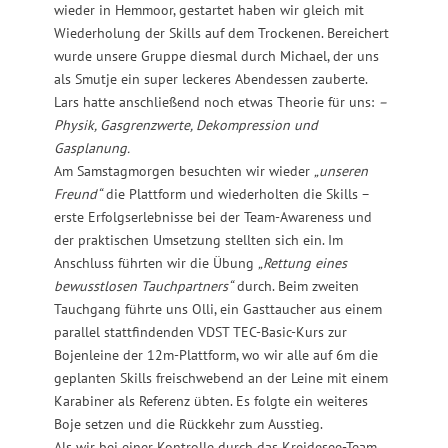
wieder in Hemmoor, gestartet haben wir gleich mit
Wiederholung der Skills auf dem Trockenen. Bereichert
wurde unsere Gruppe diesmal durch Michael, der uns
als Smutje ein super leckeres Abendessen zauberte.
Lars hatte anschließend noch etwas Theorie für uns:
–
Physik, Gasgrenzwerte, Dekompression und
Gasplanung.
Am Samstagmorgen besuchten wir wieder
„unseren
Freund“
die Plattform und wiederholten die Skills –
erste Erfolgserlebnisse bei der Team-Awareness und
der praktischen Umsetzung stellten sich ein. Im
Anschluss führten wir die Übung
„Rettung eines
bewusstlosen Tauchpartners“
durch. Beim zweiten
Tauchgang führte uns Olli, ein Gasttaucher aus einem
parallel stattfindenden VDST TEC-Basic-Kurs zur
Bojenleine der 12m-Plattform, wo wir alle auf 6m die
geplanten Skills freischwebend an der Leine mit einem
Karabiner als Referenz übten. Es folgte ein weiteres
Boje setzen und die Rückkehr zum Ausstieg.
Als wir bei einer Kontrolle durch das Kreidesee-Team