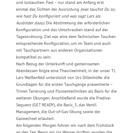
und lostauchen. Fast – nur stand am Anfang erst
einmal das Sichten der Ausrüstung
(was tauchst Du so,
wie hast Du konfiguriert und was sagt Lars als
Ausbilder dazu)
. Die Abstimmung der erforderlichen
Konfiguration und das Umschrauben stand auf der
Tagesordnung. Ziel war eine dem Technischen Tauchen
entsprechende Konfiguration, um im Team und auch
mit Tauchpartnern aus anderen Organisationen
kompatibel zu sein.
Nach Bezug der Unterkunft und gemeinsamen
Abendessen folgte eine Theorieeinheit, in der unser TL
Lars Weißenfeld unterstützt von Urs Dillenhöfer die
Grundlagen für die ersten Tauchgänge präsentierte –
Trimm Tarierung und Flossentechniken als Basis für die
weiteren Übungen. Anschließend wurde die Predive-
Sequenz (GET READY), die Basic_5, das Ventil
Management, die Out-of-Gas-Übung sowie der
Gaswechsel erläutert.
Am folgenden Morgen fuhren wir nach dem Frühstück
an den See. Bevor wir ins Wasser durften, wurden die