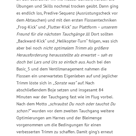
Übungen und Skills nochmal trocken geübt. Dann ging
es endlich los, Predive-Sequenz (Ausrüstungscheck vor
dem Abtauchen) und mit den ersten Flossentechniken
„Frog-Kick“ und „Flutter-Kick“ zur Plattform –
unserem
Freund für die nächsten Tauchgänge
JJJ
. Dort sollten
„Backward-Kick“ und „Helikopter-Turn“ folgen, was sich
aber bei noch
nicht optimalem Trimm als größere
Herausforderung herausstellte als erwartet –
sah es
doch bei Lars und Urs so einfach aus
. Auch bei den
Basic_5 und dem Ventilmanagement nahmen die
Flossen ein unerwartetes Eigenleben auf und jeglicher
Trimm löste sich in
„Sonste was“
auf. Nach
abschließendem Boje setzen und insgesamt 84
Minuten war der Tauchgang fast wie im Flug vorbei.
Nach dem Motto
„schraubst Du noch oder tauchst Du
schon?“
wurden vor dem zweiten Tauchgang weitere
Optimierungen am Harnes und der Bleimenge
vorgenommen um die Bedingungen für einen
verbesserten Trimm zu schaffen. Damit ging’s erneut