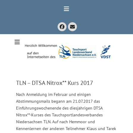
Zum
Inhalt
springen
Facebook
E-
Mail
Mitglied im Verband Deutscher Sporttaucher e.V. VDST)
Tauchsport
Landesverband
Niedersachsen
e.V.
TLN – DTSA Nitrox** Kurs 2017
Nach Anmeldung im Februar und einigen
Abstimmungsmails begann am 21.07.2017 das
Einführungswochenende des diesjährigen DTSA
Nitrox**-Kurses des Tauchsportlandesverbandes
Niedersachsen TLN. Auf nach Hemmoor und
Kennenlernen der anderen Teilnehmer Klaus und Tarek