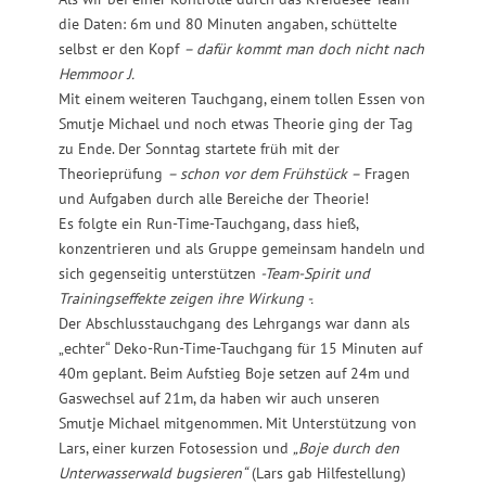
die Daten: 6m und 80 Minuten angaben, schüttelte
selbst er den Kopf
– dafür kommt man doch nicht nach
Hemmoor
J
.
Mit einem weiteren Tauchgang, einem tollen Essen von
Smutje Michael und noch etwas Theorie ging der Tag
zu Ende. Der Sonntag startete früh mit der
Theorieprüfung
– schon vor dem Frühstück –
Fragen
und Aufgaben durch alle Bereiche der Theorie!
Es folgte ein Run-Time-Tauchgang, dass hieß,
konzentrieren und als Gruppe gemeinsam handeln und
sich gegenseitig unterstützen
-Team-Spirit und
Trainingseffekte zeigen ihre Wirkung -.
Der Abschlusstauchgang des Lehrgangs war dann als
„echter“ Deko-Run-Time-Tauchgang für 15 Minuten auf
40m geplant. Beim Aufstieg Boje setzen auf 24m und
Gaswechsel auf 21m, da haben wir auch unseren
Smutje Michael mitgenommen. Mit Unterstützung von
Lars, einer kurzen Fotosession und
„Boje durch den
Unterwasserwald bugsieren“
(Lars gab Hilfestellung)