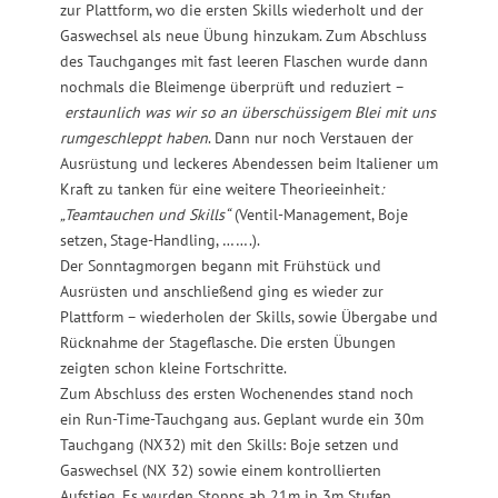
zur Plattform, wo die ersten Skills wiederholt und der
Gaswechsel als neue Übung hinzukam. Zum Abschluss
des Tauchganges mit fast leeren Flaschen wurde dann
nochmals die Bleimenge überprüft und reduziert –
erstaunlich was wir so an überschüssigem Blei mit uns
rumgeschleppt haben
. Dann nur noch Verstauen der
Ausrüstung und leckeres Abendessen beim Italiener um
Kraft zu tanken für eine weitere Theorieeinheit
:
„Teamtauchen und Skills“
(Ventil-Management, Boje
setzen, Stage-Handling, …….).
Der Sonntagmorgen begann mit Frühstück und
Ausrüsten und anschließend ging es wieder zur
Plattform – wiederholen der Skills, sowie Übergabe und
Rücknahme der Stageflasche. Die ersten Übungen
zeigten schon kleine Fortschritte.
Zum Abschluss des ersten Wochenendes stand noch
ein Run-Time-Tauchgang aus. Geplant wurde ein 30m
Tauchgang (NX32) mit den Skills: Boje setzen und
Gaswechsel (NX 32) sowie einem kontrollierten
Aufstieg. Es wurden Stopps ab 21m in 3m Stufen