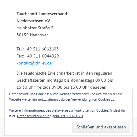
Tauchsport Landesverband
Niedersachsen e.V.
Hainhölzer Straße 5
30159 Hannover
Tel.: +49 511 6062603
Fax: +49 511 6044929
kontakt@tln-ev.de
Die telefonische Erreichbarkeit ist in den regulären
Geschäftszeiten montags bis donnerstags 09:00 bis
15:30 Uhr freitags 09:00 bis 13:00 Uhr gegeben;
Datenschutz und Cookies: Diese Website verwendet Cookies. Wenn du die
darüber hinaus über einen angeschlossenen
Website weiterhin nutzt, stimmst du der Verwendung von Cookies zu.
Anrufbeantworter.
Weitere Informationen, beispielsweise zur Kontrolle von Cookies, findest du
hier:
Datenschutzerklärung gem. Art. 13 DSGVO
Copyright © 2026
Tauchsport Landesverband Niedersachsen e.V.
. Alle
Rechte vorbehalten.
Datenschutzerklärung gem. Art. 13 DSGVO
| Clean
Journal von
Catch Themes