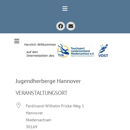
Zum
Inhalt
springen
Facebook
E-
Mail
Mitglied im Verband Deutscher Sporttaucher e.V. VDST)
Tauchsport
Landesverband
Niedersachsen
e.V.
Jugendherberge Hannover
VERANSTALTUNGSORT
Ferdinand-Wilhelm-Fricke-Weg 1
Hannover
Niedersachsen
30169