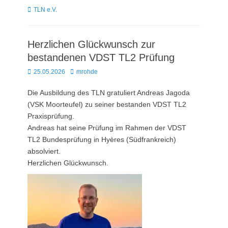
Kategorien
TLN e.V.
Herzlichen Glückwunsch zur
bestandenen VDST TL2 Prüfung
Posted
Autor
25.05.2026
mrohde
on
Die Ausbildung des TLN gratuliert Andreas Jagoda
(VSK Moorteufel) zu seiner bestanden VDST TL2
Praxisprüfung.
Andreas hat seine Prüfung im Rahmen der VDST
TL2 Bundesprüfung in Hyères (Südfrankreich)
absolviert.
Herzlichen Glückwunsch.