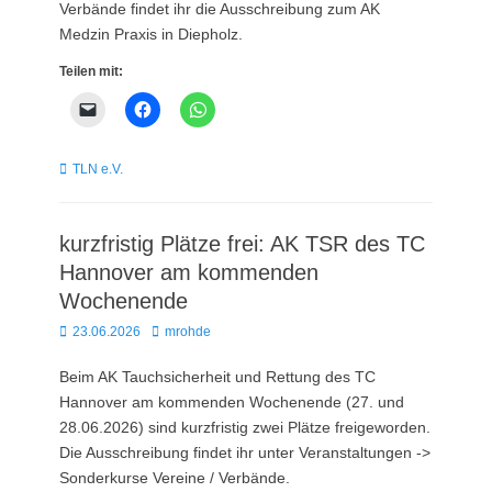
Verbände findet ihr die Ausschreibung zum AK
Medzin Praxis in Diepholz.
Teilen mit:
Kategorien
TLN e.V.
kurzfristig Plätze frei: AK TSR des TC
Hannover am kommenden
Wochenende
Posted
Autor
23.06.2026
mrohde
on
Beim AK Tauchsicherheit und Rettung des TC
Hannover am kommenden Wochenende (27. und
28.06.2026) sind kurzfristig zwei Plätze freigeworden.
Die Ausschreibung findet ihr unter Veranstaltungen ->
Sonderkurse Vereine / Verbände.