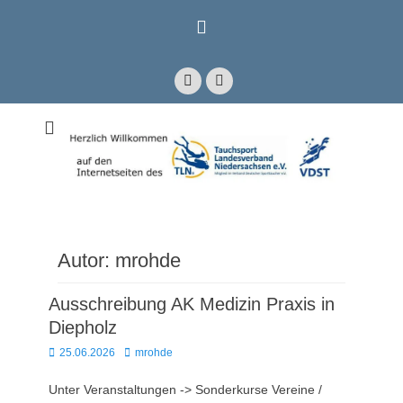
Zum
Inhalt
springen
Facebook
E-
Mail
Mitglied im Verband Deutscher Sporttaucher e.V. VDST)
Tauchsport
Landesverband
Niedersachsen e.V.
Autor:
mrohde
Ausschreibung AK Medizin Praxis in
Diepholz
Posted
Autor
25.06.2026
mrohde
on
Unter Veranstaltungen -> Sonderkurse Vereine /