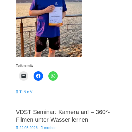
Teilen mit:
Kategorien
TLN e.V.
VDST Seminar: Kamera an! – 360°-
Filmen unter Wasser lernen
Posted
Autor
22.05.2026
mrohde