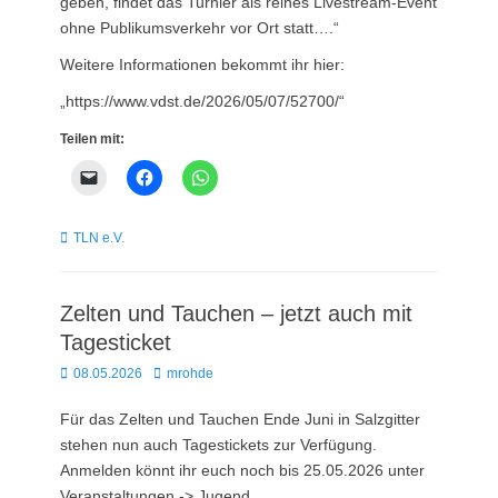
geben, findet das Turnier als reines Livestream-Event
ohne Publikumsverkehr vor Ort statt….“
Weitere Informationen bekommt ihr hier:
„https://www.vdst.de/2026/05/07/52700/“
Teilen mit:
Kategorien
TLN e.V.
Zelten und Tauchen – jetzt auch mit
Tagesticket
Posted
Autor
08.05.2026
mrohde
on
Für das Zelten und Tauchen Ende Juni in Salzgitter
stehen nun auch Tagestickets zur Verfügung.
Anmelden könnt ihr euch noch bis 25.05.2026 unter
Veranstaltungen -> Jugend.