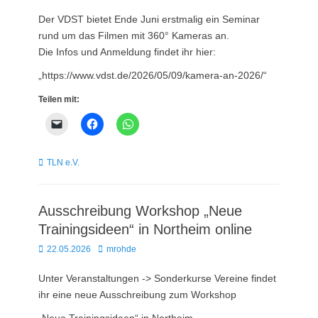
on
Der VDST bietet Ende Juni erstmalig ein Seminar
rund um das Filmen mit 360° Kameras an.
Die Infos und Anmeldung findet ihr hier:
„https://www.vdst.de/2026/05/09/kamera-an-2026/“
Teilen mit:
Kategorien
TLN e.V.
Ausschreibung Workshop „Neue
Trainingsideen“ in Northeim online
Posted
Autor
22.05.2026
mrohde
on
Unter Veranstaltungen -> Sonderkurse Vereine findet
ihr eine neue Ausschreibung zum Workshop
„Neue Trainingsideen“ in Northeim.