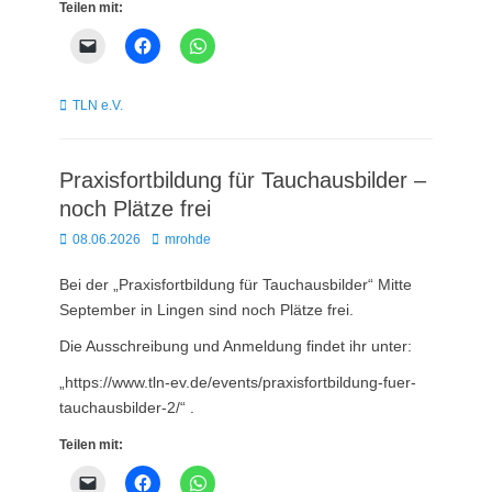
Teilen mit:
Kategorien
TLN e.V.
Praxisfortbildung für Tauchausbilder –
noch Plätze frei
Posted
Autor
08.06.2026
mrohde
on
Bei der „Praxisfortbildung für Tauchausbilder“ Mitte
September in Lingen sind noch Plätze frei.
Die Ausschreibung und Anmeldung findet ihr unter:
„https://www.tln-ev.de/events/praxisfortbildung-fuer-
tauchausbilder-2/“ .
Teilen mit: