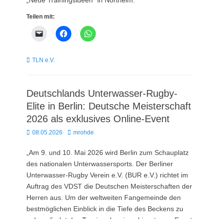
Teilen mit:
Kategorien
TLN e.V.
Deutschlands Unterwasser-Rugby-
Elite in Berlin: Deutsche Meisterschaft
2026 als exklusives Online-Event
Posted
Autor
08.05.2026
mrohde
on
„Am 9. und 10. Mai 2026 wird Berlin zum Schauplatz
des nationalen Unterwassersports. Der Berliner
Unterwasser-Rugby Verein e.V. (BUR e.V.) richtet im
Auftrag des VDST die Deutschen Meisterschaften der
Herren aus. Um der weltweiten Fangemeinde den
bestmöglichen Einblick in die Tiefe des Beckens zu