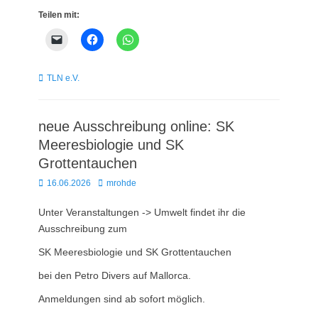
Teilen mit:
Kategorien
TLN e.V.
neue Ausschreibung online: SK
Meeresbiologie und SK
Grottentauchen
Posted
Autor
16.06.2026
mrohde
on
Unter Veranstaltungen -> Umwelt findet ihr die
Ausschreibung zum
SK Meeresbiologie und SK Grottentauchen
bei den Petro Divers auf Mallorca.
Anmeldungen sind ab sofort möglich.