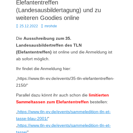
Elefantentreffen
(Landesausbildertagung) und zu
weiteren Goodies online
Posted
Autor
25.12.2022
mrohde
on
Die
Ausschreibung zum 35.
Landesausbildertreffen des TLN
(Elefantentreffen)
ist online und die Anmeldung ist
ab sofort möglich.
Ihr findet die Anmeldung hier:
„https://www.tln-ev.de/events/35-tln-elefantentreffen-
2150/“
Parallel dazu könnt ihr auch schon die
limitierten
Sammeltassen zum Elefantentreffen
bestellen:
„
https://www.tln-ev.de/events/sammeledition-tln-et-
tasse-blau-2001/
“
„
https://www.tln-ev.de/events/sammeledition-tln-et-
tasse/
“