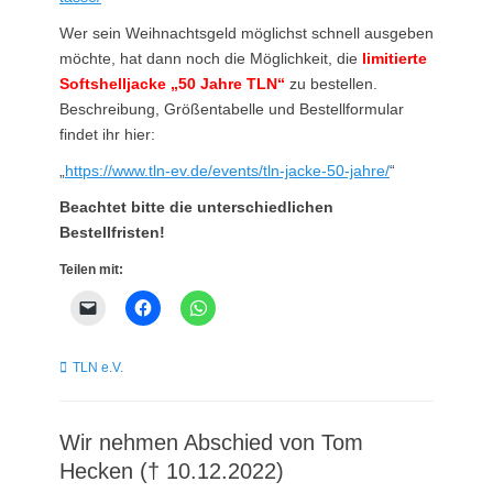
Wer sein Weihnachtsgeld möglichst schnell ausgeben
möchte, hat dann noch die Möglichkeit, die
limitierte
Softshelljacke „50 Jahre TLN“
zu bestellen.
Beschreibung, Größentabelle und Bestellformular
findet ihr hier:
„
https://www.tln-ev.de/events/tln-jacke-50-jahre/
“
Beachtet bitte die unterschiedlichen
Bestellfristen!
Teilen mit:
Kategorien
TLN e.V.
Wir nehmen Abschied von Tom
Hecken († 10.12.2022)