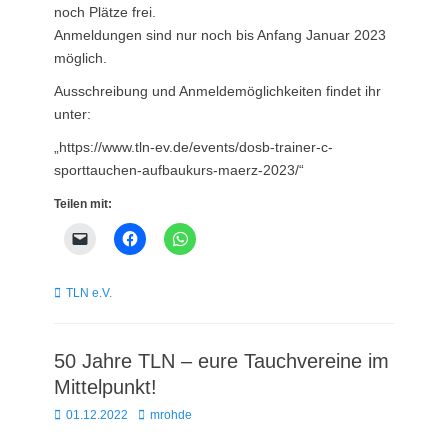
noch Plätze frei.
Anmeldungen sind nur noch bis Anfang Januar 2023
möglich.
Ausschreibung und Anmeldemöglichkeiten findet ihr
unter:
„https://www.tln-ev.de/events/dosb-trainer-c-
sporttauchen-aufbaukurs-maerz-2023/“
Teilen mit:
Kategorien
TLN e.V.
50 Jahre TLN – eure Tauchvereine im
Mittelpunkt!
Posted
Autor
01.12.2022
mrohde
on