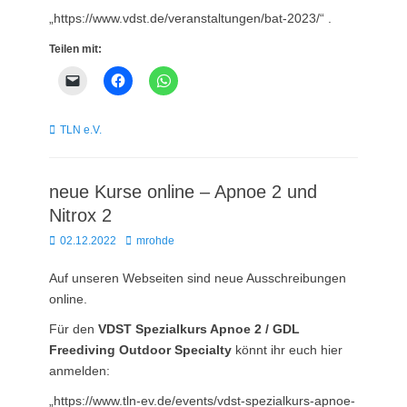
„https://www.vdst.de/veranstaltungen/bat-2023/“ .
Teilen mit:
Kategorien
TLN e.V.
neue Kurse online – Apnoe 2 und
Nitrox 2
Posted
Autor
02.12.2022
mrohde
on
Auf unseren Webseiten sind neue Ausschreibungen
online.
Für den
VDST Spezialkurs Apnoe 2 / GDL
Freediving Outdoor Specialty
könnt ihr euch hier
anmelden:
„https://www.tln-ev.de/events/vdst-spezialkurs-apnoe-