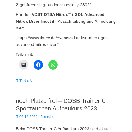
2-gdl-freediving-outdoor-specialty-2302/“ .
Für den
VDST DTSA Nitrox** / GDL Advanced
Nitrox Diver
findet ihr Ausschreibung und Anmeldung
hier:
„https://www.tln-ev.de/events/vdst-dtsa-nitrox-gdl-
advanced-nitrox-diver/“ .
Teilen mit:
Kategorien
TLN e.V.
noch Plätze frei – DOSB Trainer C
Sporttauchen Aufbaukurs 2023
Posted
Autor
02.12.2022
mrohde
on
Beim DOSB Trainer C Aufbaukurs 2023 sind aktuell