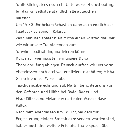
Schließlich gab es noch ein Unterwasser-Fotoshooting,
für das wir selbstverständlich alle abtauchen
mussten.
Um 15:30 Uhr bekam Sebastian dann auch endlich das
Feedback zu seinem Referat.
Zehn Minuten später hielt Micha einen Vortrag darüber,
wie wir unsere Trainierenden zum
Schwimmbadtraining motivieren können.
Kurz nach vier mussten wir unsere DLRG
Theorieprüfung ablegen. Danach durften wir uns vorm
Abendessen noch drei weitere Referate anhören; Micha
G frischte unser Wissen über
Tauchgangsberechnung auf, Martin berichtete uns von
den Gefahren und Hilfen bei Bade- Boots- und
Eisunfällen, und Melanie erklärte den Wasser-Nase-
Reflex.
Nach dem Abendessen um 18 Uhr, bei dem zur
Begeisterung einiger Bremsklötze serviert worden sind,
hab es noch drei weitere Referate. Thore sprach über