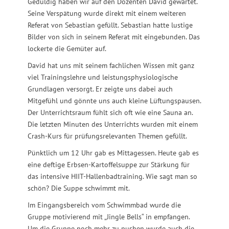
Geduldig haben wir auf den Dozenten David gewartet.
Seine Verspätung wurde direkt mit einem weiteren
Referat von Sebastian gefüllt. Sebastian hatte lustige
Bilder von sich in seinem Referat mit eingebunden. Das
lockerte die Gemüter auf.
David hat uns mit seinem fachlichen Wissen mit ganz
viel Trainingslehre und leistungsphysiologische
Grundlagen versorgt. Er zeigte uns dabei auch
Mitgefühl und gönnte uns auch kleine Lüftungspausen.
Der Unterrichtsraum fühlt sich oft wie eine Sauna an.
Die letzten Minuten des Unterrichts wurden mit einem
Crash-Kurs für prüfungsrelevanten Themen gefüllt.
Pünktlich um 12 Uhr gab es Mittagessen. Heute gab es
eine deftige Erbsen-Kartoffelsuppe zur Stärkung für
das intensive HIIT-Hallenbadtraining. Wie sagt man so
schön? Die Suppe schwimmt mit.
Im Eingangsbereich vom Schwimmbad wurde die
Gruppe motivierend mit „Jingle Bells“ in empfangen.
Um die Gruppe noch mehr zu pushen wurde auch die