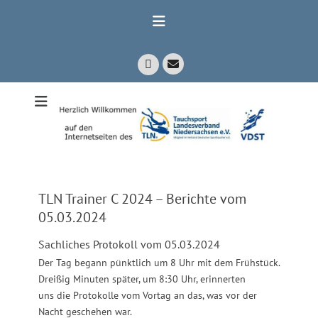
Zum
Inhalt
springen
E-
Facebook
Mail
Mitglied im Verband Deutscher Sporttaucher e.V. VDST)
Tauchsport
Landesverband
Niedersachsen
e.V.
TLN Trainer C 2024 – Berichte vom
05.03.2024
Sachliches Protokoll vom 05.03.2024
Der Tag begann pünktlich um 8 Uhr mit dem Frühstück.
Dreißig Minuten später, um 8:30 Uhr, erinnerten
uns die Protokolle vom Vortag an das, was vor der
Nacht geschehen war.