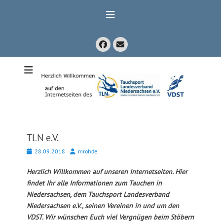
Zum
Inhalt
springen
Facebook
E-
Mail
Mitglied im Verband Deutscher Sporttaucher e.V. VDST)
Tauchsport
Landesverband
Niedersachsen
e.V.
TLN e.V.
Posted
Autor
28.09.2018
mrohde
on
Herzlich Willkommen auf unseren Internetseiten. Hier
findet Ihr alle Informationen zum Tauchen in
Niedersachsen, dem Tauchsport Landesverband
Niedersachsen e.V., seinen Vereinen in und um den
VDST. Wir wünschen Euch viel Vergnügen beim Stöbern