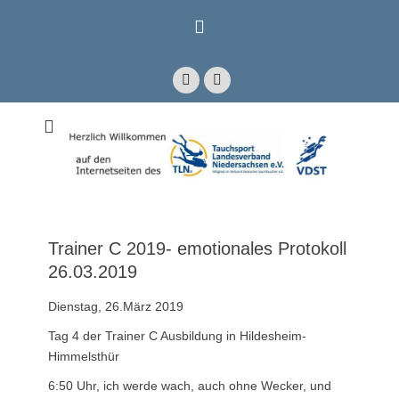
Zum
Inhalt
springen
Facebook
E-
Mail
Mitglied im Verband Deutscher Sporttaucher e.V. VDST)
Tauchsport
Landesverband
Niedersachsen e.V.
Trainer C 2019- emotionales Protokoll
26.03.2019
Dienstag, 26.März 2019
Tag 4 der Trainer C Ausbildung in Hildesheim-
Himmelsthür
6:50 Uhr, ich werde wach, auch ohne Wecker, und