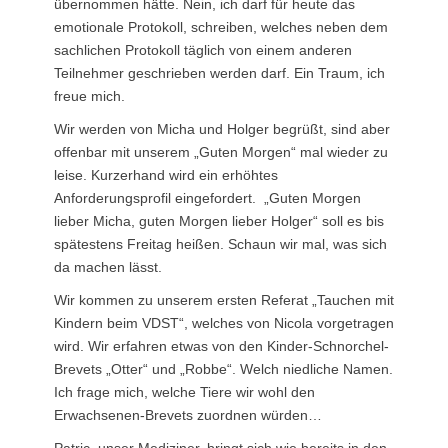
übernommen hätte. Nein, ich darf für heute das
emotionale Protokoll, schreiben, welches neben dem
sachlichen Protokoll täglich von einem anderen
Teilnehmer geschrieben werden darf. Ein Traum, ich
freue mich.
Wir werden von Micha und Holger begrüßt, sind aber
offenbar mit unserem „Guten Morgen“ mal wieder zu
leise. Kurzerhand wird ein erhöhtes
Anforderungsprofil eingefordert. „Guten Morgen
lieber Micha, guten Morgen lieber Holger“ soll es bis
spätestens Freitag heißen. Schaun wir mal, was sich
da machen lässt.
Wir kommen zu unserem ersten Referat „Tauchen mit
Kindern beim VDST“, welches von Nicola vorgetragen
wird. Wir erfahren etwas von den Kinder-Schnorchel-
Brevets „Otter“ und „Robbe“. Welch niedliche Namen.
Ich frage mich, welche Tiere wir wohl den
Erwachsenen-Brevets zuordnen würden…
Patric, unser Mediziner, bringt sich wie bereits in den