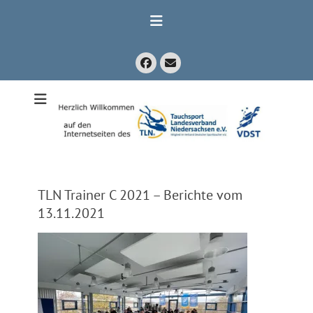
Zum
Inhalt
springen
Facebook
E-
Mail
Mitglied im Verband Deutscher Sporttaucher e.V. VDST)
Tauchsport
Landesverband
Niedersachsen
e.V.
TLN Trainer C 2021 – Berichte vom
13.11.2021