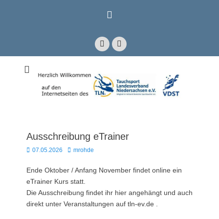
Zum
Inhalt
springen
Facebook
E-
Mail
Mitglied im Verband Deutscher Sporttaucher e.V. VDST)
Tauchsport
Landesverband
Niedersachsen e.V.
Ausschreibung eTrainer
Posted
Autor
07.05.2026
mrohde
on
Ende Oktober / Anfang November findet online ein
eTrainer Kurs statt.
Die Ausschreibung findet ihr hier angehängt und auch
direkt unter Veranstaltungen auf tln-ev.de .