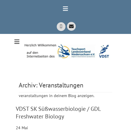
Zum
Inhalt
springen
E-
Facebook
Mail
Mitglied im Verband Deutscher Sporttaucher e.V. VDST)
Tauchsport
Landesverband
Niedersachsen
e.V.
Archiv:
Veranstaltungen
veranstaltungen in deinem Blog anzeigen.
VDST SK Süßwasserbiologie / GDL
Freshwater Biology
24
Mai