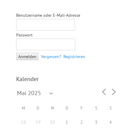
Benutzername oder E-Mail-Adresse
Passwort
Vergessen?
Registrieren
Kalender
M
D
M
D
F
S
S
28
29
30
1
2
3
4