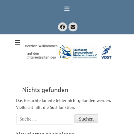
Zum
Inhalt
springen
Facebook
E-
Mail
Mitglied im Verband Deutscher Sporttaucher e.V. VDST)
Tauchsport
Landesverband
Niedersachsen
e.V.
Nichts gefunden
Das Gesuchte konnte leider nicht gefunden werden.
Vielleicht hilft die Suchfunktion.
Suchen
nach: