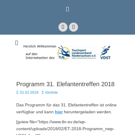
Zum
Inhalt
springen
Facebook
E-
Mail
Mitglied im Verband Deutscher Sporttaucher e.V. VDST)
Tauchsport
Landesverband
Niedersachsen e.V.
Programm 31. Elefantentreffen 2018
Posted
Autor
01.02.2018
mrohde
on
Das Programm für das 31. Elefantentreffen ist online
verfügbar und kann
hier
heruntergeladen werden.
[gview file=“https://www.tln-ev.de/wp-
content/uploads/2018/02/ET-2018-Programm_nwp-