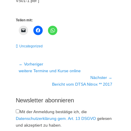
VS01-1.pdf“]
Teilen mit:
Kategorien
Uncategorized
Beitragsnavigation
← Vorheriger
Vorheriger
weitere Termine und Kurse online
Beitrag:
Nächster →
Nächster
Bericht vom DTSA Nitrox ** 2017
Beitrag:
Newsletter abonnieren
Mit der Anmeldung bestätige ich, die
Datenschutzerklärung gem. Art. 13 DSGVO
gelesen
und akzeptiert zu haben.